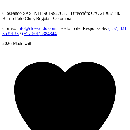
Closeando SAS. NIT: 901992703-3. Dirección: Cra. 21 #87-48,
Barrio Polo Club, Bogotá - Colombia
Correo:
info@closeando.com
, Teléfono del Responsable:
(+57) 321
3539133
/
(+57 601)5384344
2026 Made with