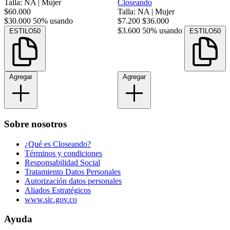
Talla: NA
|
Mujer
Closeando
$60.000
Talla: NA
|
Mujer
$30.000
50% usando
$7.200
$36.000
$3.600
50% usando
ESTILO50
ESTILO50
Agregar
Agregar
Sobre nosotros
¿Qué es Closeando?
Términos y condiciones
Responsabilidad Social
Tratamiento Datos Personales
Autorización datos personales
Aliados Estratégicos
www.sic.gov.co
Ayuda