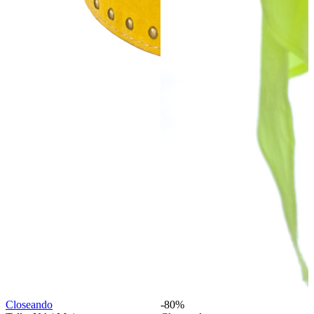
Closeando
-80%