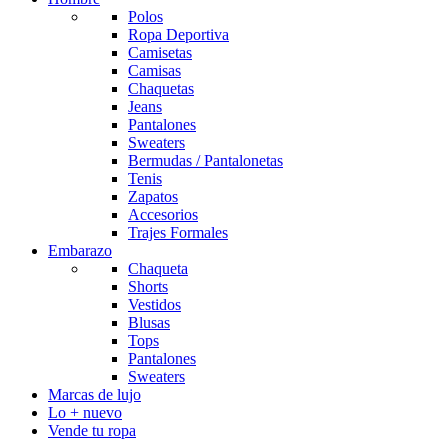
Polos
Ropa Deportiva
Camisetas
Camisas
Chaquetas
Jeans
Pantalones
Sweaters
Bermudas / Pantalonetas
Tenis
Zapatos
Accesorios
Trajes Formales
Embarazo
Chaqueta
Shorts
Vestidos
Blusas
Tops
Pantalones
Sweaters
Marcas de lujo
Lo + nuevo
Vende tu ropa