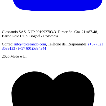
Closeando SAS. NIT: 901992703-3. Dirección: Cra. 21 #87-48,
Barrio Polo Club, Bogotá - Colombia
Correo:
info@closeando.com
, Teléfono del Responsable:
(+57) 321
3539133
/
(+57 601)5384344
2026 Made with