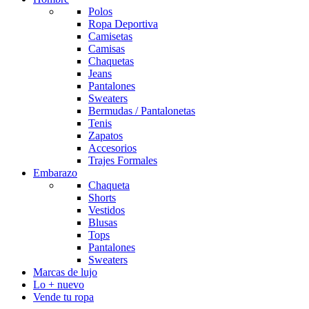
Polos
Ropa Deportiva
Camisetas
Camisas
Chaquetas
Jeans
Pantalones
Sweaters
Bermudas / Pantalonetas
Tenis
Zapatos
Accesorios
Trajes Formales
Embarazo
Chaqueta
Shorts
Vestidos
Blusas
Tops
Pantalones
Sweaters
Marcas de lujo
Lo + nuevo
Vende tu ropa