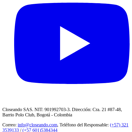
Closeando SAS. NIT: 901992703-3. Dirección: Cra. 21 #87-48,
Barrio Polo Club, Bogotá - Colombia
Correo:
info@closeando.com
, Teléfono del Responsable:
(+57) 321
3539133
/
(+57 601)5384344