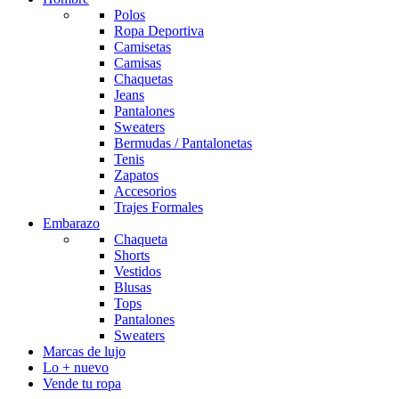
Polos
Ropa Deportiva
Camisetas
Camisas
Chaquetas
Jeans
Pantalones
Sweaters
Bermudas / Pantalonetas
Tenis
Zapatos
Accesorios
Trajes Formales
Embarazo
Chaqueta
Shorts
Vestidos
Blusas
Tops
Pantalones
Sweaters
Marcas de lujo
Lo + nuevo
Vende tu ropa