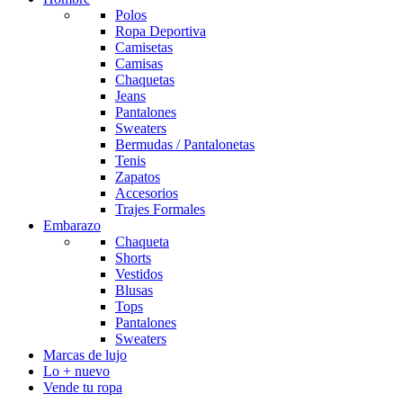
Polos
Ropa Deportiva
Camisetas
Camisas
Chaquetas
Jeans
Pantalones
Sweaters
Bermudas / Pantalonetas
Tenis
Zapatos
Accesorios
Trajes Formales
Embarazo
Chaqueta
Shorts
Vestidos
Blusas
Tops
Pantalones
Sweaters
Marcas de lujo
Lo + nuevo
Vende tu ropa