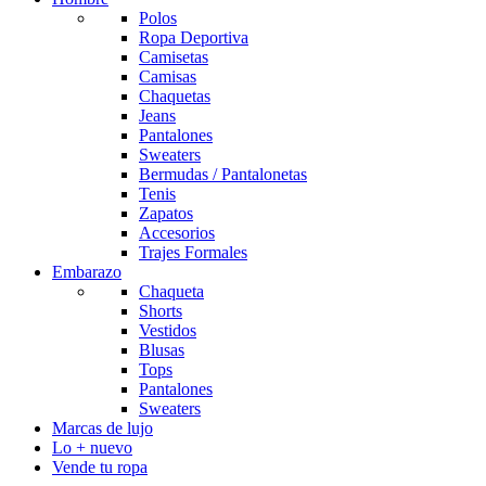
Polos
Ropa Deportiva
Camisetas
Camisas
Chaquetas
Jeans
Pantalones
Sweaters
Bermudas / Pantalonetas
Tenis
Zapatos
Accesorios
Trajes Formales
Embarazo
Chaqueta
Shorts
Vestidos
Blusas
Tops
Pantalones
Sweaters
Marcas de lujo
Lo + nuevo
Vende tu ropa