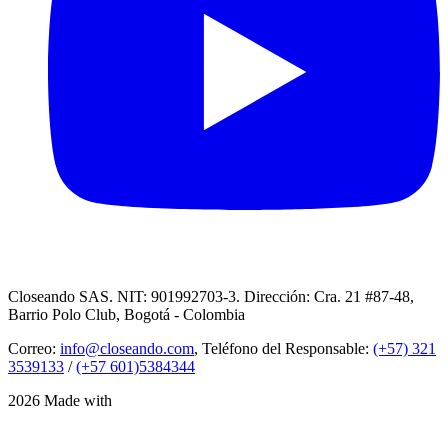
Closeando SAS. NIT: 901992703-3. Dirección: Cra. 21 #87-48,
Barrio Polo Club, Bogotá - Colombia
Correo:
info@closeando.com
, Teléfono del Responsable:
(+57) 321
3539133
/
(+57 601)5384344
2026 Made with