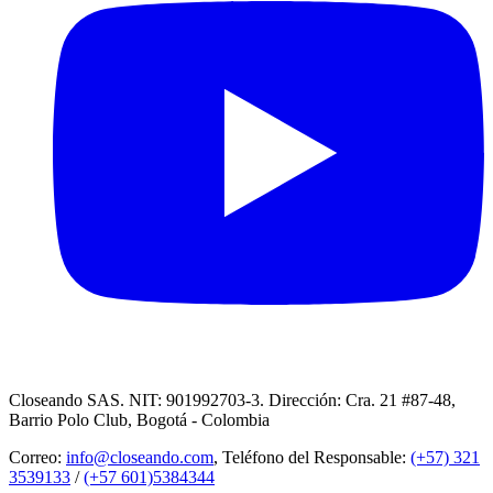
Closeando SAS. NIT: 901992703-3. Dirección: Cra. 21 #87-48,
Barrio Polo Club, Bogotá - Colombia
Correo:
info@closeando.com
, Teléfono del Responsable:
(+57) 321
3539133
/
(+57 601)5384344