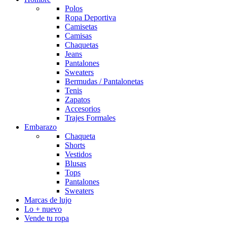
Polos
Ropa Deportiva
Camisetas
Camisas
Chaquetas
Jeans
Pantalones
Sweaters
Bermudas / Pantalonetas
Tenis
Zapatos
Accesorios
Trajes Formales
Embarazo
Chaqueta
Shorts
Vestidos
Blusas
Tops
Pantalones
Sweaters
Marcas de lujo
Lo + nuevo
Vende tu ropa